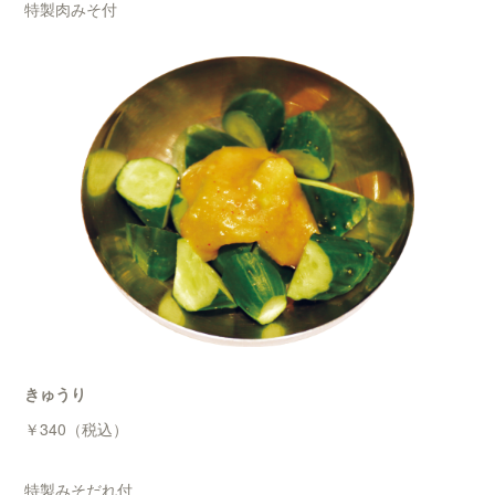
特製肉みそ付
きゅうり
￥340（税込）
特製みそだれ付